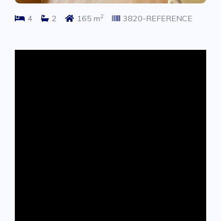
2
4
2
165 m
3820-REFERENCE