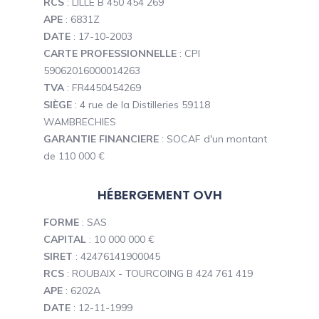
RCS
: LILLE B 450 454 269
APE
: 6831Z
DATE
: 17-10-2003
CARTE PROFESSIONNELLE
: CPI
59062016000014263
TVA
: FR4450454269
SIÈGE
: 4 rue de la Distilleries 59118
WAMBRECHIES
GARANTIE FINANCIERE
: SOCAF d'un montant
de 110 000 €
HÉBERGEMENT OVH
FORME
: SAS
CAPITAL
: 10 000 000 €
SIRET
: 42476141900045
RCS
: ROUBAIX - TOURCOING B 424 761 419
APE
: 6202A
DATE
: 12-11-1999